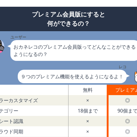
プレミアム会員版にすると
何ができるの？
ユーザー
おカネレコのプレミアム会員版ってどんなことができる
ようになるの？
レコ
９つのプレミアム機能を使えるようになるよ！
無料
プレミア
ラーカスタマイズ
×
◎
テゴリー
18個まで
90個ま
シート認識
×
◎
ラウド同期
×
◎