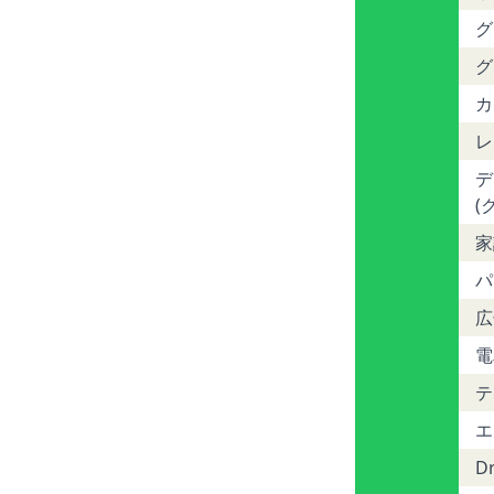
グ
グ
カ
レ
デ
(
家
パ
広
電
テ
エ
D