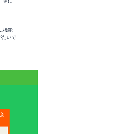
 更に
に機能
がたいで
会