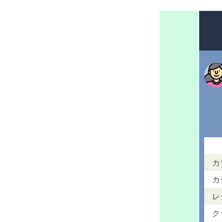
カ
カ
レ
ク