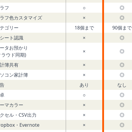
ラフ
○
◎
ラフ色カスタマイズ
×
◎
テゴリー
18個まで
90個まで
シート認識
×
◎
ータお預かり
×
◎
クラウド同期)
計簿共有
×
◎
ソコン家計簿
×
◎
告
あり
なし
卓
○
◎
ーマカラー
×
◎
クセル・CSV出力
×
◎
ropbox・Evernote
×
◎