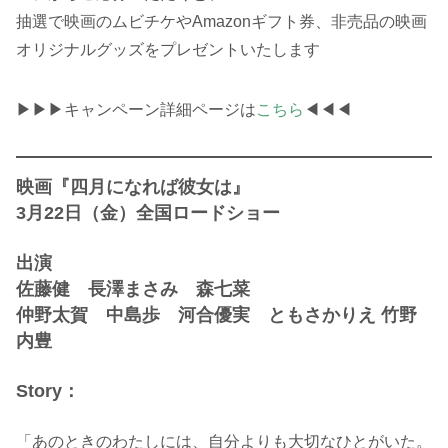
抽選で映画のムビチケやAmazonギフト券、非売品の映画
オリジナルグッズをプレゼントいたします
▶▶▶キャンペーン詳細ページは
こちら
◀◀◀
映画『四月になれば彼女は』
3月22日（金）全国ロードショー
出演
佐藤健 長澤まさみ 森七菜
仲野太賀 中島歩 河合優実 ともさかりえ 竹野
内豊
Story：
「あのときのわたしには、自分よりも大切なひとがいた。