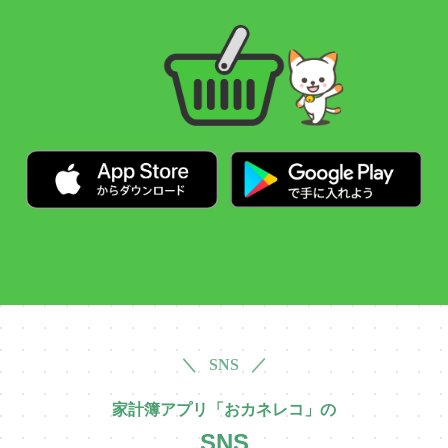
＼ SNS ／
家計簿アプリ「おカネレコ」の
SNS