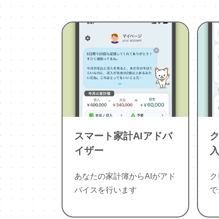
スマート家計AIアドバ
イザー
入
あなたの家計簿からAIがアド
ク
バイスを行います
で