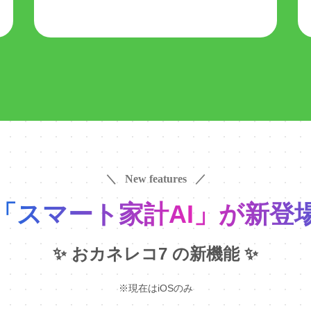
＼ New features ／
「スマート家計AI」が新登
✨ おカネレコ7 の新機能 ✨
※現在はiOSのみ