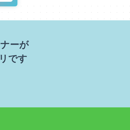
ナーが
リです