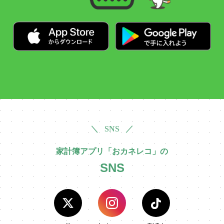
＼ SNS ／
家計簿アプリ「おカネレコ」の
SNS