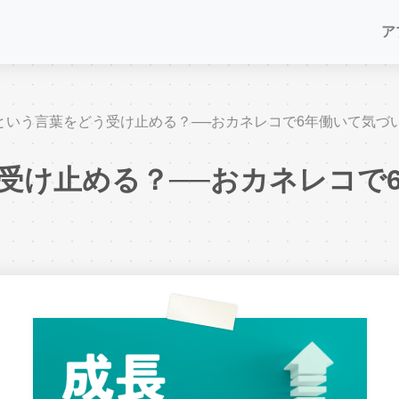
ア
という言葉をどう受け止める？──おカネレコで6年働いて気づ
受け止める？──おカネレコで