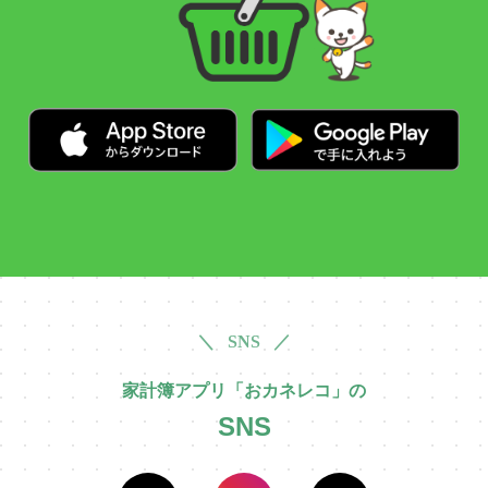
＼ SNS ／
家計簿アプリ「おカネレコ」の
SNS