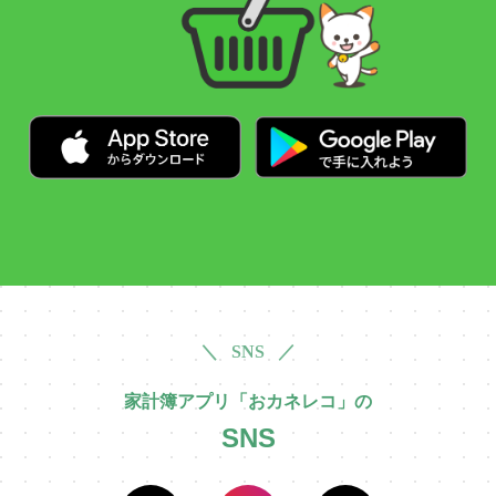
＼ SNS ／
家計簿アプリ「おカネレコ」の
SNS