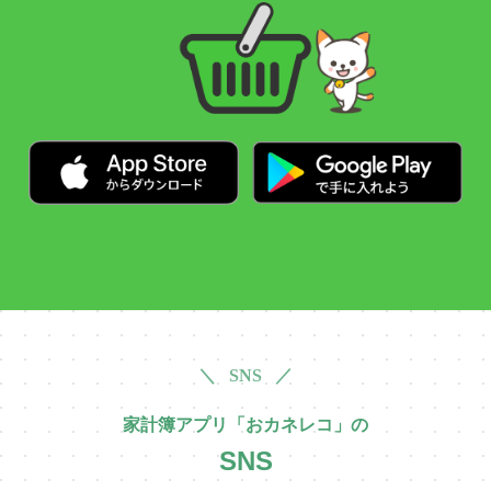
＼ SNS ／
家計簿アプリ「おカネレコ」の
SNS