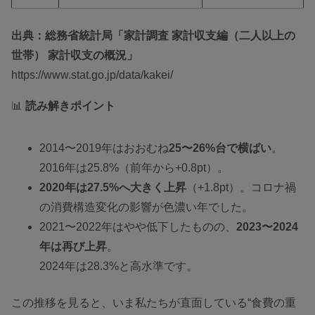
出典：総務省統計局「家計調査 家計収支編（二人以上の
世帯） 家計収支の概況」
https://www.stat.go.jp/data/kakei/
📊
読み解きポイント
2014〜2019年はおおむね
25〜26%台で横ばい
。
2016年は25.8%（前年から+0.8pt）。
2020年は27.5%へ大きく上昇
（+1.8pt）。コロナ禍
の消費構造変化の影響が色濃い年でした。
2021〜2022年はやや低下したものの、
2023〜2024
年は再び上昇
。
2024年は28.3%と高水準です。
この推移を見ると、いま私たちが直面している“食費の重