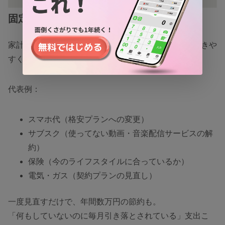
固定費を見直して長期的に節約
家計簿を続けると、毎月固定で出ていくお金にも気づきや
すくなります。
代表例：
スマホ代（格安プランへの変更）
サブスク（使ってない動画・音楽配信サービスの解
約）
保険（今のライフスタイルに合っているか）
電気・ガス（契約プランの見直し）
一度見直すだけで、年間数万円の節約も。
「何もしていないのに毎月引き落とされている」支出こ