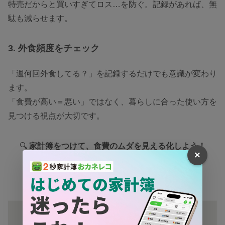
特売だからと買いすぎてロス…を防ぐ。記録があれば、無
駄も減らせます。
3. 外食頻度をチェック
「週何回外食してる？」を記録するだけでも意識が変わり
ます。
「食費が高い＝悪い」ではなく、暮らしに合った使い方を
見つける視点が大切です。
🔍
家計簿をつけて、食費のムダを見える化しよう！
×
今日のレシートから、気づきが生まれるかも。
↓↓↓