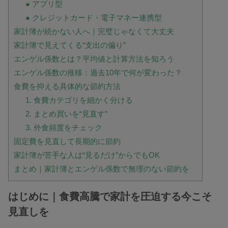
● アプリ型
● クレジットカード・電子マネー連携型
家計簿が続かない人へ｜完璧じゃなくて大丈夫
家計簿で見えてくる“支出の偏り”
エンゲル係数とは？平均値と計算方法を知ろう
エンゲル係数の推移：過去10年で何が変わった？
食費を抑える具体的な節約方法
1. 食費カテゴリを細かく分ける
2. まとめ買いを“見直す”
3. 外食頻度をチェック
固定費を見直して長期的に節約
家計簿が苦手な人は“見るだけ”からでもOK
まとめ｜家計簿とエンゲル係数で無理のない節約を
はじめに｜食費高騰で家計を圧迫する今こそ
見直しを