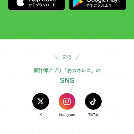
＼ SNS ／
家計簿アプリ「おカネレコ」の
SNS
X
Instagram
TikTok