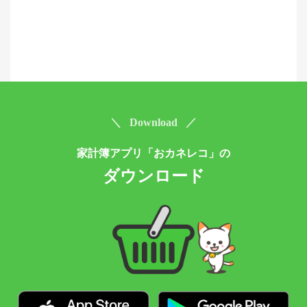
＼ Download ／
家計簿アプリ「おカネレコ」の
ダウンロード