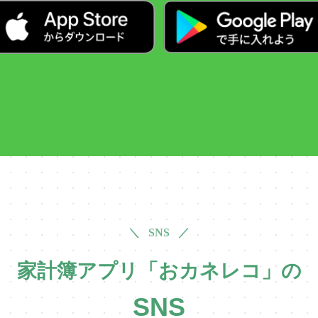
＼ SNS ／
家計簿アプリ「おカネレコ」の
SNS