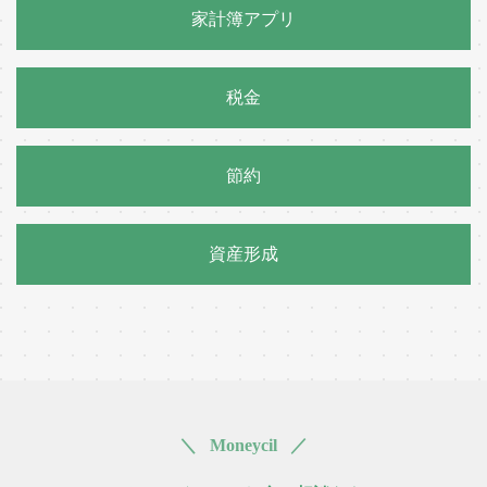
家計簿アプリ
税金
節約
資産形成
＼ Moneycil ／