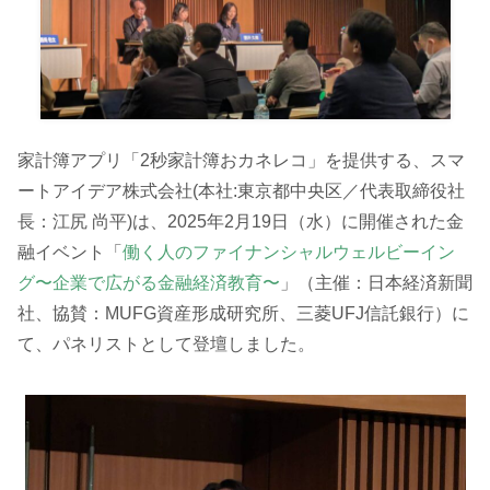
家計簿アプリ「2秒家計簿おカネレコ」を提供する、スマ
ートアイデア株式会社(本社:東京都中央区／代表取締役社
長：江尻 尚平)は、2025年2月19日（水）に開催された金
融イベント「
働く人のファイナンシャルウェルビーイン
グ〜企業で広がる金融経済教育〜
」（主催：日本経済新聞
社、協賛：MUFG資産形成研究所、三菱UFJ信託銀行）に
て、パネリストとして登壇しました。