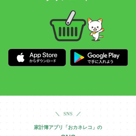
＼ SNS ／
家計簿アプリ「おカネレコ」の