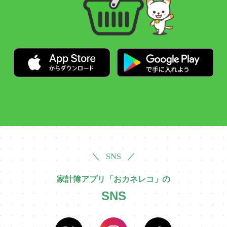
＼ SNS ／
家計簿アプリ「おカネレコ」の
SNS