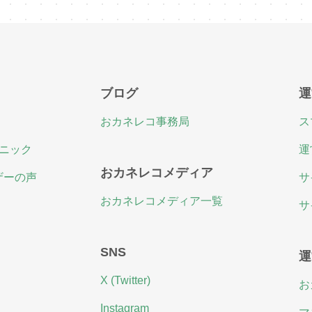
ブログ
運
おカネレコ事務局
ス
ニック
運
おカネレコメディア
ザーの声
サ
おカネレコメディア一覧
サ
SNS
運
X (Twitter)
お
Instagram