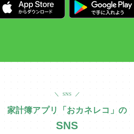
＼ SNS ／
家計簿アプリ「おカネレコ」の
SNS