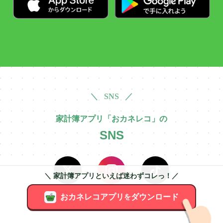
＼ SNS ／
家計簿アプリ「おカネレコ」の
SNS
＼ 家計簿アプリといえば迷わずコレっ！／
X
Instagram
TikTok
おカネレコアプリ
ダウンロード
を