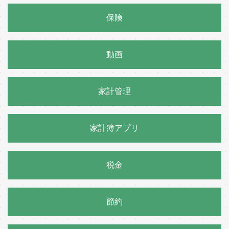
保険
動画
家計管理
家計簿アプリ
税金
節約