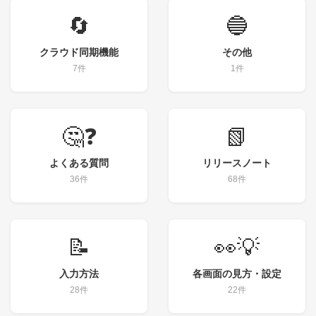
🔄
🔵
クラウド同期機能
その他
7件
1件
🤔❓
📗
よくある質問
リリースノート
36件
68件
📝
👀💡
入力方法
各画面の見方・設定
28件
22件