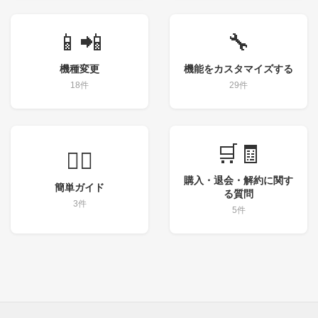
📱📲
🔧
機種変更
機能をカスタマイズする
18件
29件
🛒🧾
💁‍♀️
購入・退会・解約に関す
簡単ガイド
る質問
3件
5件