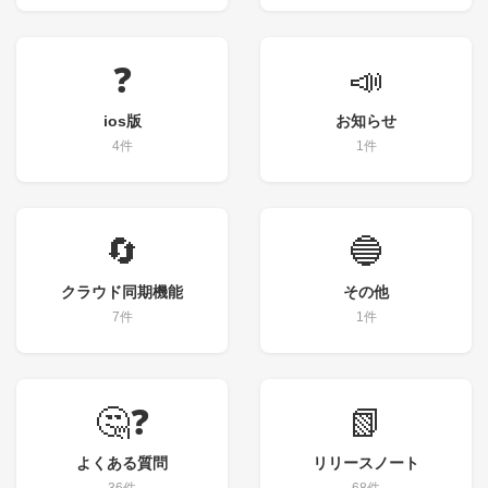
❓
📣
ios版
お知らせ
4件
1件
🔄
🔵
クラウド同期機能
その他
7件
1件
🤔❓
📗
よくある質問
リリースノート