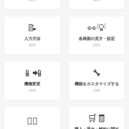
36件
68件
📝
👀💡
入力方法
各画面の見方・設定
28件
22件
📱📲
🔧
機種変更
機能をカスタマイズする
18件
29件
🛒🧾
💁‍♀️