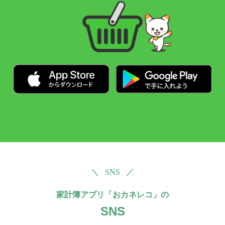
＼ SNS ／
家計簿アプリ「おカネレコ」の
SNS