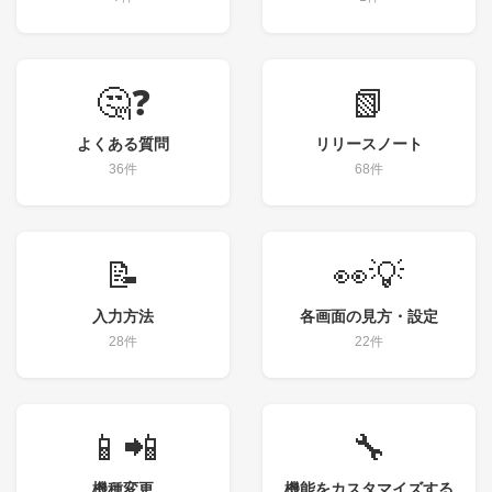
🤔❓
📗
よくある質問
リリースノート
36件
68件
📝
👀💡
入力方法
各画面の見方・設定
28件
22件
📱📲
🔧
機種変更
機能をカスタマイズする