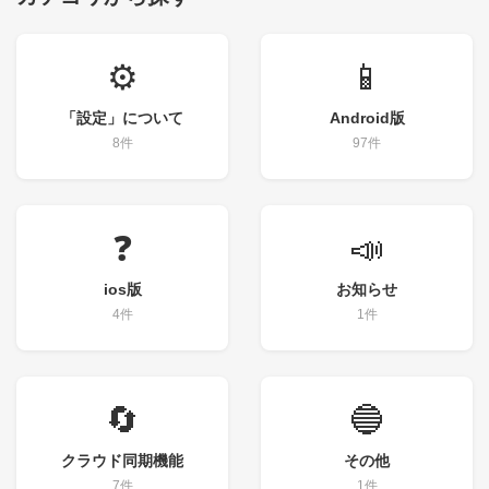
⚙️
📱
「設定」について
Android版
8件
97件
❓
📣
ios版
お知らせ
4件
1件
🔄
🔵
クラウド同期機能
その他
7件
1件