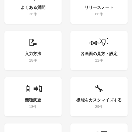
よくある質問
リリースノート
36件
68件
📝
👀💡
入力方法
各画面の見方・設定
28件
22件
📱📲
🔧
機種変更
機能をカスタマイズする
18件
29件