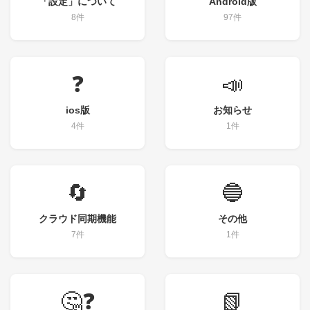
「設定」について
Android版
8件
97件
❓
📣
ios版
お知らせ
4件
1件
🔄
🔵
クラウド同期機能
その他
7件
1件
🤔❓
📗