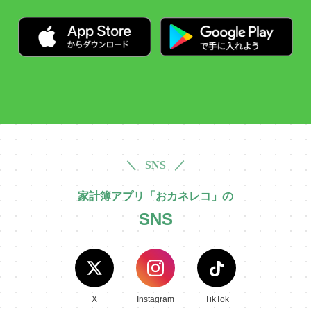
＼ SNS ／
家計簿アプリ「おカネレコ」の
SNS
X
Instagram
TikTok