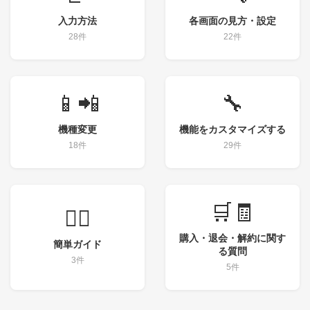
入力方法
各画面の見方・設定
28件
22件
📱📲
🔧
機種変更
機能をカスタマイズする
18件
29件
🛒🧾
💁‍♀️
購入・退会・解約に関す
簡単ガイド
る質問
3件
5件