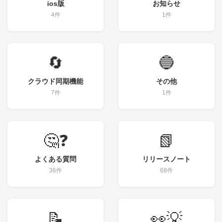
ios版
お知らせ
4件
1件
🔄
🔵
クラウド同期機能
その他
7件
1件
🤔❓
📗
よくある質問
リリースノート
36件
68件
📝
👀💡