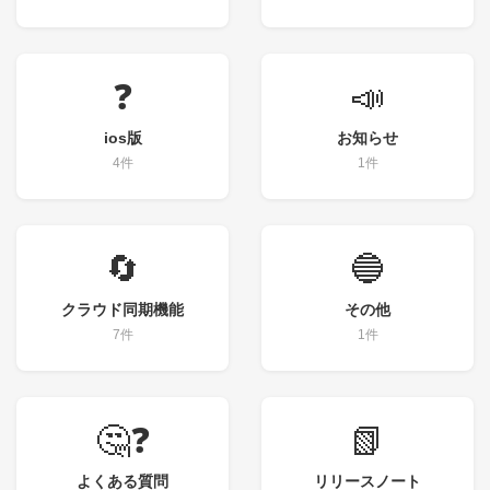
❓
📣
ios版
お知らせ
4件
1件
🔄
🔵
クラウド同期機能
その他
7件
1件
🤔❓
📗
よくある質問
リリースノート