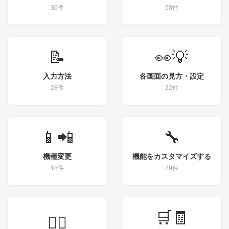
36件
68件
📝
👀💡
入力方法
各画面の見方・設定
28件
22件
📱📲
🔧
機種変更
機能をカスタマイズする
18件
29件
🛒🧾
💁‍♀️