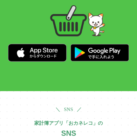
＼ SNS ／
家計簿アプリ「おカネレコ」の
SNS