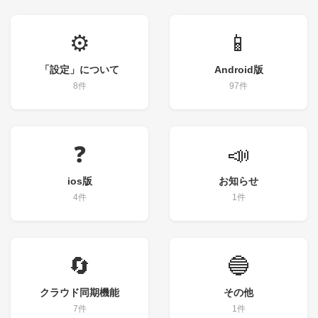
⚙️
📱
「設定」について
Android版
8件
97件
❓
📣
ios版
お知らせ
4件
1件
🔄
🔵
クラウド同期機能
その他
7件
1件