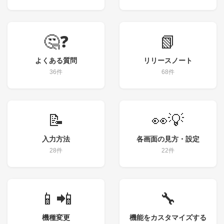
🤔❓
📗
よくある質問
リリースノート
36件
68件
📝
👀💡
入力方法
各画面の見方・設定
28件
22件
📱📲
🔧
機種変更
機能をカスタマイズする