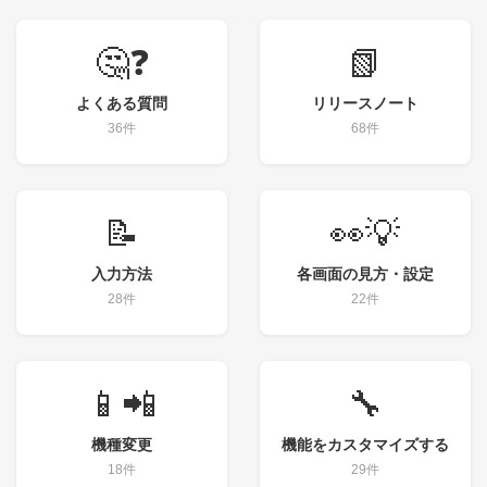
🤔❓
📗
よくある質問
リリースノート
36件
68件
📝
👀💡
入力方法
各画面の見方・設定
28件
22件
📱📲
🔧
機種変更
機能をカスタマイズする
18件
29件