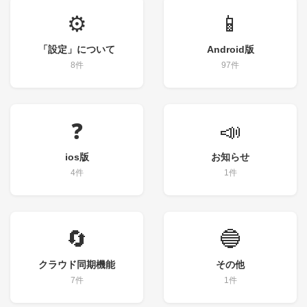
⚙️
📱
「設定」について
Android版
8件
97件
❓
📣
ios版
お知らせ
4件
1件
🔄
🔵
クラウド同期機能
その他
7件
1件