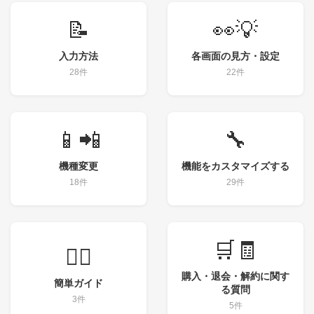
📝
👀💡
入力方法
各画面の見方・設定
28件
22件
📱📲
🔧
機種変更
機能をカスタマイズする
18件
29件
🛒🧾
💁‍♀️
購入・退会・解約に関す
簡単ガイド
る質問
3件
5件