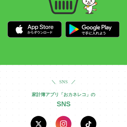
＼ SNS ／
家計簿アプリ「おカネレコ」の
SNS