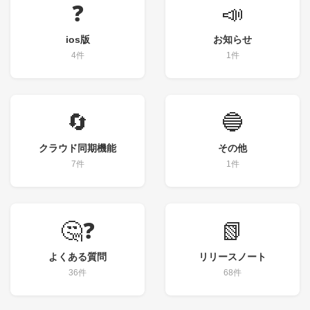
❓
📣
ios版
お知らせ
4件
1件
🔄
🔵
クラウド同期機能
その他
7件
1件
🤔❓
📗
よくある質問
リリースノート
36件
68件