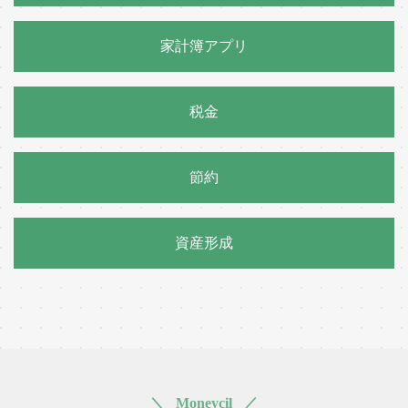
家計簿アプリ
税金
節約
資産形成
＼ Moneycil ／