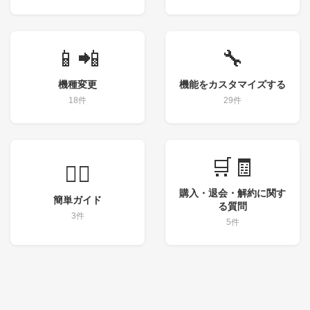
📱📲
🔧
機種変更
機能をカスタマイズする
18件
29件
🛒🧾
💁‍♀️
購入・退会・解約に関す
簡単ガイド
る質問
3件
5件