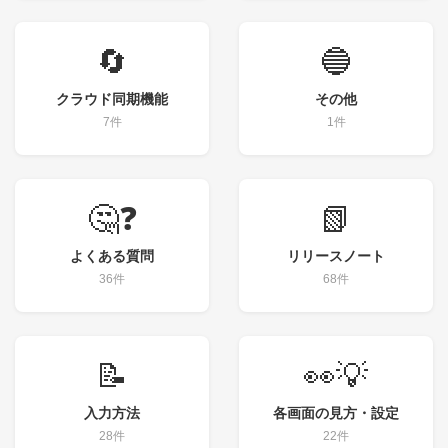
🔄
🔵
クラウド同期機能
その他
7件
1件
🤔❓
📗
よくある質問
リリースノート
36件
68件
📝
👀💡
入力方法
各画面の見方・設定
28件
22件