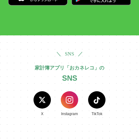
＼ SNS ／
家計簿アプリ「おカネレコ」の
SNS
X
Instagram
TikTok