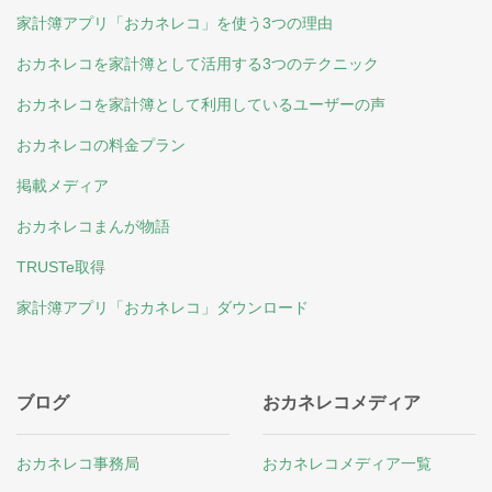
家計簿アプリ「おカネレコ」を使う3つの理由
おカネレコを家計簿として活用する3つのテクニック
おカネレコを家計簿として利用しているユーザーの声
おカネレコの料金プラン
掲載メディア
おカネレコまんが物語
TRUSTe取得
家計簿アプリ「おカネレコ」ダウンロード
ブログ
おカネレコメディア
おカネレコ事務局
おカネレコメディア一覧