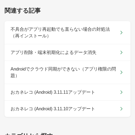
関連する記事
不具合がアプリ再起動でも直らない場合の対処法
（再インストール）
アプリ削除・端末初期化によるデータ消失
Androidでクラウド同期ができない（アプリ権限の問
題）
おカネレコ (Android) 3.11.11アップデート
おカネレコ (Android) 3.11.10アップデート