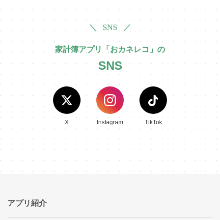
＼ SNS ／
家計簿アプリ「おカネレコ」の
SNS
X
Instagram
TikTok
アプリ紹介