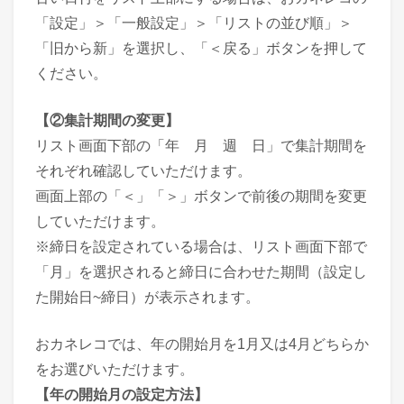
「設定」＞「一般設定」＞「リストの並び順」＞
「旧から新」を選択し、「＜戻る」ボタンを押して
ください。
【②集計期間の変更】
リスト画面下部の「年 月 週 日」で集計期間を
それぞれ確認していただけます。
画面上部の「＜」「＞」ボタンで前後の期間を変更
していただけます。
※締日を設定されている場合は、リスト画面下部で
「月」を選択されると締日に合わせた期間（設定し
た開始日~締日）が表示されます。
おカネレコでは、年の開始月を1月又は4月どちらか
をお選びいただけます。
【年の開始月の設定方法】