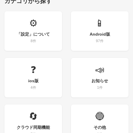
カテゴリから探す
⚙️
📱
「設定」について
Android版
8件
97件
❓
📣
ios版
お知らせ
4件
1件
🔄
🔵
クラウド同期機能
その他