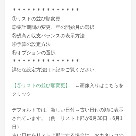
＊＊＊＊＊＊＊＊＊＊＊＊＊＊
①リストの並び順変更
②集計期間の変更、年の開始月の選択
③残高と収支バランスの表示方法
④予算の設定方法
⑤オプションの選択
＊＊＊＊＊＊＊＊＊＊＊＊＊＊
詳細な設定方法は下記をご覧ください。
【①リストの並び順変更】
←画像入りはこちらを
クリック
デフォルトでは、新しい日付→古い日付の順に表示
されています。（例：リスト上部が6月30日→6月1
日）
古い日付をリスト上部にする場合は、おカネレコの