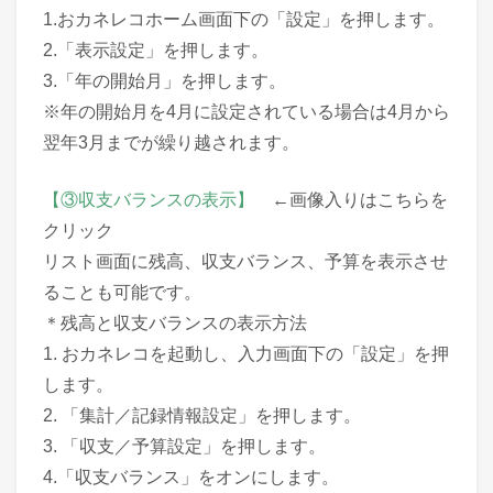
1.おカネレコホーム画面下の「設定」を押します。
2.「表示設定」を押します。
3.「年の開始月」を押します。
※年の開始月を4月に設定されている場合は4月から
翌年3月までが繰り越されます。
【③収支バランスの表示】
←画像入りはこちらを
クリック
リスト画面に残高、収支バランス、予算を表示させ
ることも可能です。
＊残高と収支バランスの表示方法
1. おカネレコを起動し、入力画面下の「設定」を押
します。
2. 「集計／記録情報設定」を押します。
3. 「収支／予算設定」を押します。
4.「収支バランス」をオンにします。