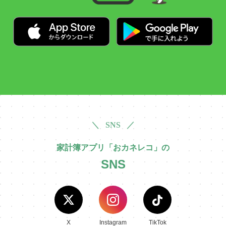
＼ SNS ／
家計簿アプリ「おカネレコ」の
SNS
X
Instagram
TikTok