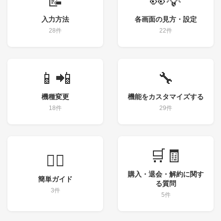
📝
👀💡
入力方法
各画面の見方・設定
28件
22件
📱📲
🔧
機種変更
機能をカスタマイズする
18件
29件
🛒🧾
💁‍♀️
購入・退会・解約に関す
簡単ガイド
る質問
3件
5件