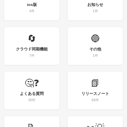
ios版
お知らせ
4件
1件
🔄
🔵
クラウド同期機能
その他
7件
1件
🤔❓
📗
よくある質問
リリースノート
36件
68件