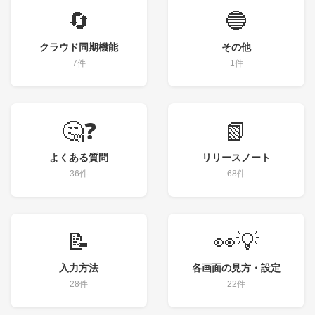
🔄
🔵
クラウド同期機能
その他
7件
1件
🤔❓
📗
よくある質問
リリースノート
36件
68件
📝
👀💡
入力方法
各画面の見方・設定
28件
22件