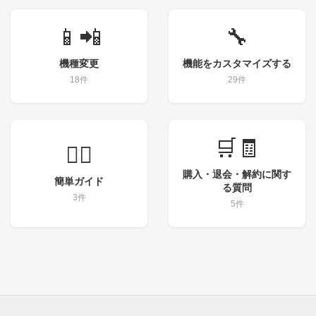
📱📲
🔧
機種変更
機能をカスタマイズする
18件
29件
🛒🧾
💁‍♀️
購入・退会・解約に関す
簡単ガイド
る質問
3件
5件